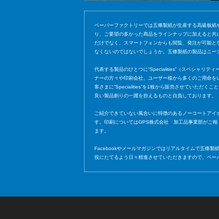
ペーパーファクトリーでは五條製紙が生産する高級板紙
り、ご要望の多かった商品をラインナップに加えると共
だけでなく、スマートフォンからも閲覧、発注が可能と
なくないのではないでしょうか。五條製紙の製品はニー
代表する製品のひとつに“Specialities”（スペシ
ナーの方々や印刷会社、ユーザー様から多くのご用命を
客さまに“Specialities”を1枚から販売させ
良い製品創りの一躍を担えるものと自負しております。
ご紹介できていない風合いに特徴のあるノーコートアイ
す。印刷についてはGPS株式会社 加工品事業部がご
ます。
Facebookやメールマガジンではリアルタイムで五
役にたてるよう日々精進させていただきますので、ペー