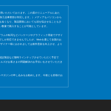
愛用いただいております。この度のリニューアルにあた
社加工品事業部が対応します。）メディアもパソコンから
も短くなり、製品開発においても頭を悩ませることも少
い数量で購入することが可能としています。
ト、ホログラムや転写などパッケージやグラフィック用途でデザイ
でしか対応できませんでしたが、Webを通じて全国のお
き、デザイナー様におかれましては創作意欲を向上させ、より
認証製品など随時ラインナップさせていただく予定で
ェルズがお客さまの問題解決のお手伝いをさせていただき
ールマガジンの申し込みをお勧めします。今後とも皆様のお