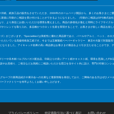
や洋紙、紙加工品の販売をさせていただき、2000年のホームページ開設から、多くのお客さまにご
に新規に印刷のご相談を受け付けることができるようになりました。（印刷のご相談はGPS株式会
なり、より身近にお使いいただける環境を整えました。商品の多様化が進むと同時にライフサイクル
ズやトレンドを取り入れ、多品種かつ小ロット生産を実現することで、お客さまが欲しい商品を欲し
ャリティーズ）がございます。“Specialities”は美粧性に優れた商品群であり、パールやアルミ、ペッ
いただいている高級特殊加工紙です。今までは五條製紙ペーパーギャラリー 東京や大阪で対面販売
ていただくことになりました。アイキャッチ効果の高い商品群はお客さまの製品をより引き立たせることがで
ボリーや非木材パルプのバガス配合品、印刷上りの良いアート紙やキャスト紙、環境を意識したFSC
相 談やお見積り、ご発注などお気軽にご相談いただける窓口を当サイト内に設け、専門の印刷コンシ
條製紙グループの新商品紹介や展示会への出展など最新情報を発信しており、ご興味のある方はぜひメ
パーファクトリーを何卒よろしくお願い申し上げます。
プライバシーポリシー
特定商取引法に基づく表記
お問い合わせ