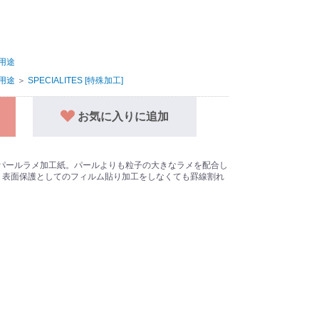
用途
用途
＞
SPECIALITES [特殊加工]
お気に入りに追加
パールラメ加工紙。パールよりも粒子の大きなラメを配合し
。表面保護としてのフィルム貼り加工をしなくても罫線割れ