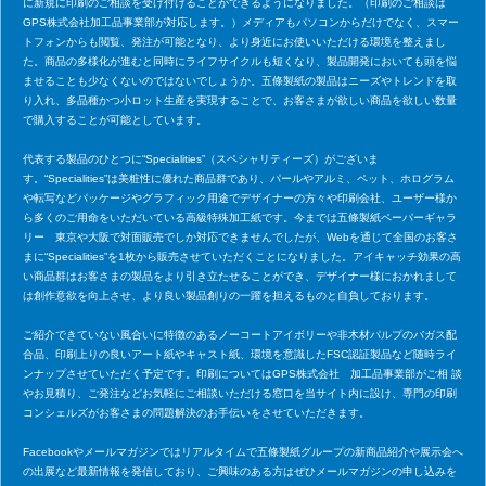
に新規に印刷のご相談を受け付けることができるようになりました。（印刷のご相談は
GPS株式会社加工品事業部が対応します。）メディアもパソコンからだけでなく、スマー
トフォンからも閲覧、発注が可能となり、より身近にお使いいただける環境を整えまし
た。商品の多様化が進むと同時にライフサイクルも短くなり、製品開発においても頭を悩
ませることも少なくないのではないでしょうか。五條製紙の製品はニーズやトレンドを取
り入れ、多品種かつ小ロット生産を実現することで、お客さまが欲しい商品を欲しい数量
で購入することが可能としています。
代表する製品のひとつに“Specialities”（スペシャリティーズ）がございま
す。“Specialities”は美粧性に優れた商品群であり、パールやアルミ、ペット、ホログラム
や転写などパッケージやグラフィック用途でデザイナーの方々や印刷会社、ユーザー様か
ら多くのご用命をいただいている高級特殊加工紙です。今までは五條製紙ペーパーギャラ
リー 東京や大阪で対面販売でしか対応できませんでしたが、Webを通じて全国のお客さ
まに“Specialities”を1枚から販売させていただくことになりました。アイキャッチ効果の高
い商品群はお客さまの製品をより引き立たせることができ、デザイナー様におかれまして
は創作意欲を向上させ、より良い製品創りの一躍を担えるものと自負しております。
ご紹介できていない風合いに特徴のあるノーコートアイボリーや非木材パルプのバガス配
合品、印刷上りの良いアート紙やキャスト紙、環境を意識したFSC認証製品など随時ライ
ンナップさせていただく予定です。印刷についてはGPS株式会社 加工品事業部がご相 談
やお見積り、ご発注などお気軽にご相談いただける窓口を当サイト内に設け、専門の印刷
コンシェルズがお客さまの問題解決のお手伝いをさせていただきます。
Facebookやメールマガジンではリアルタイムで五條製紙グループの新商品紹介や展示会へ
の出展など最新情報を発信しており、ご興味のある方はぜひメールマガジンの申し込みを