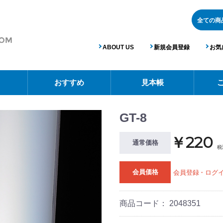
ABOUT US
新規会員登録
お気
おすすめ
見本帳
GT-8
￥220
通常価格
税
会員価格
会員登録・ログ
商品コード：
2048351