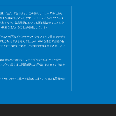
愛用いただいております。この度のリニューアルにあた
社加工品事業部が対応します。）メディアもパソコンから
も短くなり、製品開発においても頭を悩ませることも少
い数量で購入することが可能としています。
ト、ホログラムや転写などパッケージやグラフィック用途でデザイ
でしか対応できませんでしたが、Webを通じて全国のお
き、デザイナー様におかれましては創作意欲を向上させ、より
認証製品など随時ラインナップさせていただく予定で
ェルズがお客さまの問題解決のお手伝いをさせていただき
ールマガジンの申し込みをお勧めします。今後とも皆様のお