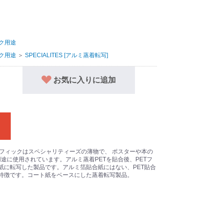
ク用途
ク用途
＞
SPECIALITES [アルミ蒸着転写]
お気に入りに追加
 グラフィックはスペシャリティーズの薄物で、 ポスターや本の
途に使用されています。アルミ蒸着PETを貼合後、PETフ
紙に転写した製品です。アルミ箔貼合紙にはない、PET貼合
特徴です。コート紙をベースにした蒸着転写製品。