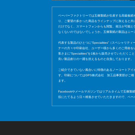
ペーパーファクトリーでは五條製紙が生産する高級板紙
り、ご要望の多かった商品をラインナップに加えると共
だけでなく、スマートフォンからも閲覧、発注が可能と
なくないのではないでしょうか。五條製紙の製品はニー
代表する製品のひとつに“Specialities”（スペシ
ナーの方々や印刷会社、ユーザー様から多くのご用命を
客さまに“Specialities”を1枚から販売させ
良い製品創りの一躍を担えるものと自負しております。
ご紹介できていない風合いに特徴のあるノーコートアイ
す。印刷についてはGPS株式会社 加工品事業部がご
ます。
Facebookやメールマガジンではリアルタイムで五
役にたてるよう日々精進させていただきますので、ペー