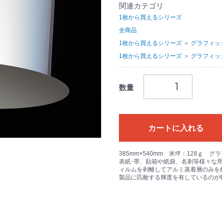
関連カテゴリ
1枚から買えるシリーズ
全商品
1枚から買えるシリーズ
＞
グラフィッ
1枚から買えるシリーズ
＞
グラフィッ
数量
カートに入れる
385mm×540mm 米坪：128ｇ
表紙･帯、貼箱や紙袋、名刺等様々な用
ィルムを剥離してアルミ蒸着層のみを
製品に匹敵する輝度を有しているのが