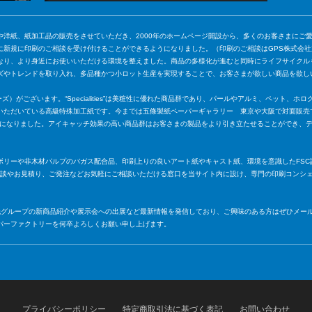
や洋紙、紙加工品の販売をさせていただき、2000年のホームページ開設から、多くのお客さまにご
に新規に印刷のご相談を受け付けることができるようになりました。（印刷のご相談はGPS株式会
なり、より身近にお使いいただける環境を整えました。商品の多様化が進むと同時にライフサイクル
ズやトレンドを取り入れ、多品種かつ小ロット生産を実現することで、お客さまが欲しい商品を欲し
ャリティーズ）がございます。“Specialities”は美粧性に優れた商品群であり、パールやアルミ、ペッ
いただいている高級特殊加工紙です。今までは五條製紙ペーパーギャラリー 東京や大阪で対面販売
ていただくことになりました。アイキャッチ効果の高い商品群はお客さまの製品をより引き立たせることがで
ボリーや非木材パルプのバガス配合品、印刷上りの良いアート紙やキャスト紙、環境を意識したFSC
相 談やお見積り、ご発注などお気軽にご相談いただける窓口を当サイト内に設け、専門の印刷コンシ
條製紙グループの新商品紹介や展示会への出展など最新情報を発信しており、ご興味のある方はぜひメ
パーファクトリーを何卒よろしくお願い申し上げます。
プライバシーポリシー
特定商取引法に基づく表記
お問い合わせ