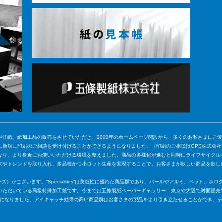
や洋紙、紙加工品の販売をさせていただき、2000年のホームページ開設から、多くのお客さまにご
に新規に印刷のご相談を受け付けることができるようになりました。（印刷のご相談はGPS株式会
なり、より身近にお使いいただける環境を整えました。商品の多様化が進むと同時にライフサイクル
ズやトレンドを取り入れ、多品種かつ小ロット生産を実現することで、お客さまが欲しい商品を欲し
ャリティーズ）がございます。“Specialities”は美粧性に優れた商品群であり、パールやアルミ、ペッ
いただいている高級特殊加工紙です。今までは五條製紙ペーパーギャラリー 東京や大阪で対面販売
ていただくことになりました。アイキャッチ効果の高い商品群はお客さまの製品をより引き立たせることがで