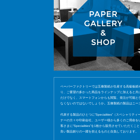
ペーパーファクトリーでは五條製紙が生産する高級板紙
り、ご要望の多かった商品をラインナップに加えると共
だけでなく、スマートフォンからも閲覧、発注が可能と
なくないのではないでしょうか。五條製紙の製品はニー
代表する製品のひとつに“Specialities”（スペシ
ナーの方々や印刷会社、ユーザー様から多くのご用命を
客さまに“Specialities”を1枚から販売させ
良い製品創りの一躍を担えるものと自負しております。