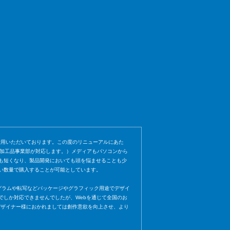
愛用いただいております。この度のリニューアルにあた
社加工品事業部が対応します。）メディアもパソコンから
も短くなり、製品開発においても頭を悩ませることも少
い数量で購入することが可能としています。
ト、ホログラムや転写などパッケージやグラフィック用途でデザイ
でしか対応できませんでしたが、Webを通じて全国のお
き、デザイナー様におかれましては創作意欲を向上させ、より