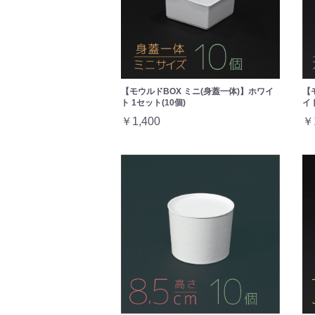
【モウルドBOX ミニ(身蓋一体)】ホワイ
【
ト 1セット(10個)
イト
￥1,400
￥