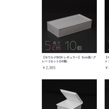
【モウルドBOX レギュラー】 5cm高 / グ
【
レー 1セット(10個)
ト 
￥2,365
￥