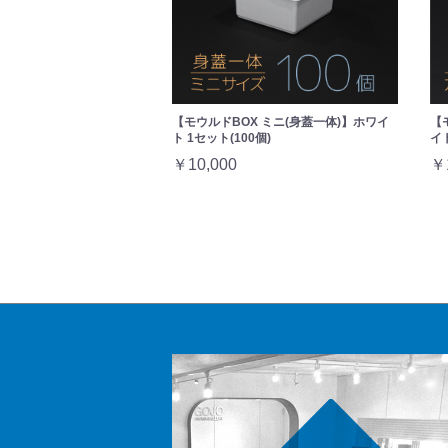
【モウルドBOX ミニ(身蓋一体)】ホワイ
【
ト 1セット(100個)
イト
￥10,000
￥